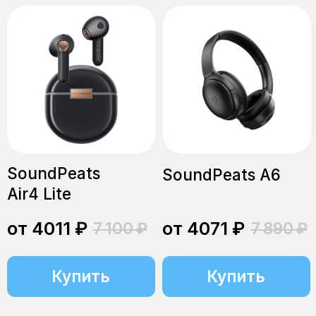
SoundPeats
SoundPeats
Wings2
RunFree
от 2759 ₽
от 3992 ₽
5 990 ₽
7 700 ₽
Купить
Купить
Подробнее
Подробнее