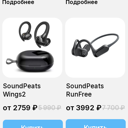
SoundPeats
SoundPeats
Capsule 3 Pro
Engine4
от 5044 ₽
от 4781 ₽
Купить
Купить
Подробнее
Подробнее
SoundPeats
SoundPeats
Clear, чёрный
Clear, белый