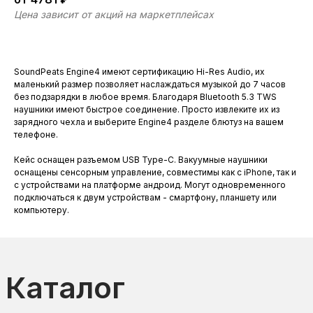
Цена зависит от акций на маркетплейсах
Каталог
Купить
o
o
o
SoundPeats Engine4 имеют сертификацию Hi-Res Audio, их
маленький размер позволяет наслаждаться музыкой до 7 часов
без подзарядки в любое время. Благодаря Bluetooth 5.3 TWS
наушники имеют быстрое соединение. Просто извлеките их из
зарядного чехла и выберите Engine4 разделе блютуз на вашем
телефоне.
Кейс оснащен разъемом USB Type-C. Вакуумные наушники
SoundPeats
SoundPeats A6
оснащены сенсорным управление, совместимы как с iPhone, так и
Air4 Lite
с устройствами на платформе андроид. Могут одновременного
подключаться к двум устройствам - смартфону, планшету или
от 4011 ₽
от 4071 ₽
7 100 ₽
7 890 ₽
компьютеру.
Купить
Купить
Подробнее
Подробнее